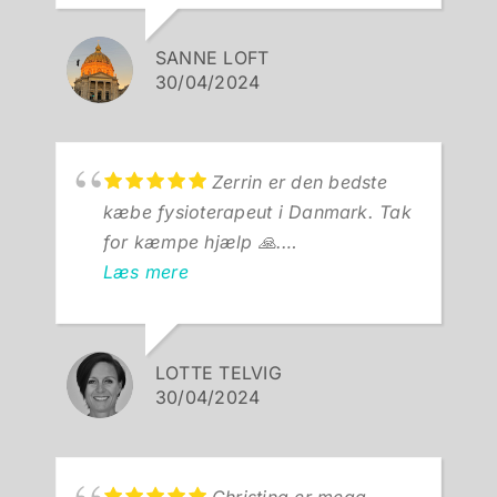
symptombehandle. Hun er utrolig
dygtig, vidende og professionel.
SANNE LOFT
Samtidig er hun et behageligt og
30/04/2024
varmt menneske.
Zerrin slap mig ikke, før jeg var
smertefri, og jeg kommer helt
Zerrin er den bedste
sikkert igen, hvis jeg får brug for
kæbe fysioterapeut i Danmark. Tak
behandling i fremtiden.
for kæmpe hjælp 🙏.
Hun anbefales 100% ⭐️⭐️⭐️⭐️⭐️
Læs mere
LOTTE TELVIG
30/04/2024
Christina er mega