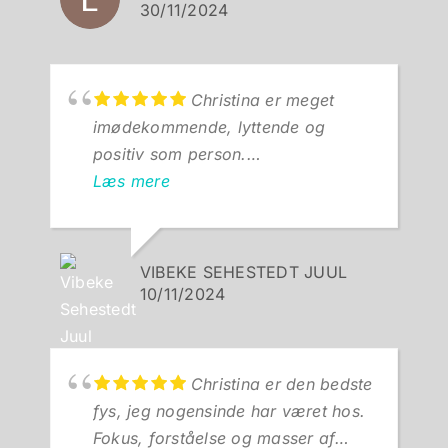
faktisk giver en behandling.
30/11/2024
Derudover er der mulighed for at
træne på hold hos Christina, hvor
træningen tilpasses min formåen.
Christina er meget
imødekommende, lyttende og
positiv som person.
Hun er meget dygtig, erfaren og
Læs mere
tillidsfuld. Christina er meget
dedikeret og målrettet i sine
behandlinger. Man føler sig tryg
VIBEKE SEHESTEDT JUUL
ved at blive behandlet af hende.
10/11/2024
Jeg vil på det varmeste anbefale
Christina Peick
Christina er den bedste
fys, jeg nogensinde har været hos.
Fokus, forståelse og masser af