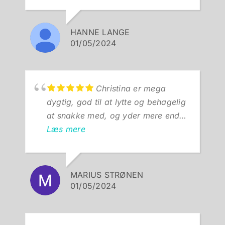
har virkelig følt mig mødt og hjulpet
og kan på det varmeste anbefale
HANNE LANGE
Christina til alle med hoftesmerter.
01/05/2024
Hanne, praktiserende læge
Christina er mega
dygtig, god til at lytte og behagelig
at snakke med, og yder mere end
man kan forvente. Anbefales på det
Læs mere
varmeste! Fik problemer med hofte
og lænd efter en belastningsskade
opstået for 12 måneder siden.
MARIUS STRØNEN
Havde utallige behandlinger hos
01/05/2024
både kiropraktor og osteopat som
kun hjalp med smertesymptomer og
ikke løste problemerne. Kom