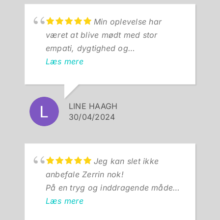
Min oplevelse har
været at blive mødt med stor
empati, dygtighed og
professionalisme. Zerrin har virkelig
Læs mere
hjulpet mig effektivt.
LINE HAAGH
30/04/2024
Jeg kan slet ikke
anbefale Zerrin nok!
På en tryg og inddragende måde
arbejder Zerrin med roden til
Læs mere
problemet i stedet for kun at