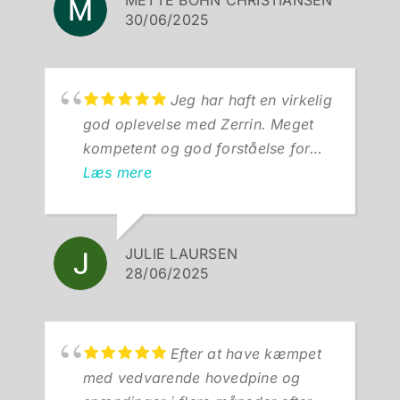
Sirek, som er en særdeles
30/06/2025
kompetent og utrolig sympatisk
behandler. Mine varmeste
anbefalinger!
Jeg har haft en virkelig
god oplevelse med Zerrin. Meget
kompetent og god forståelse for
mennesket på den anden side. :-)
Læs mere
JULIE LAURSEN
28/06/2025
Efter at have kæmpet
med vedvarende hovedpine og