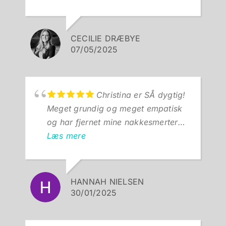
Zerrin er fagligt super dygtig og
altid behagelig at være til
behandling ved.
CECILIE DRÆBYE
07/05/2025
Christina er SÅ dygtig!
Meget grundig og meget empatisk
og har fjernet mine nakkesmerter
og hovedpine fuldstændig. Kan
Læs mere
anbefale hende på det varmeste!
HANNAH NIELSEN
30/01/2025