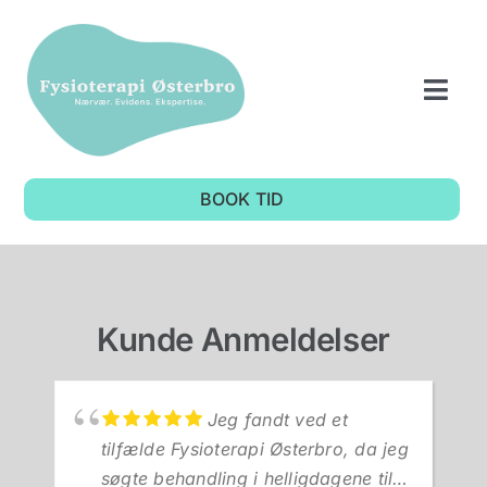
Skip
to
content
Togg
Navi
Forside
BOOK TID
Fysioterapi
OM OS
Kunde Anmeldelser
Anmeldelser
Jeg fandt ved et
Priser
tilfælde Fysioterapi Østerbro, da jeg
søgte behandling i helligdagene til