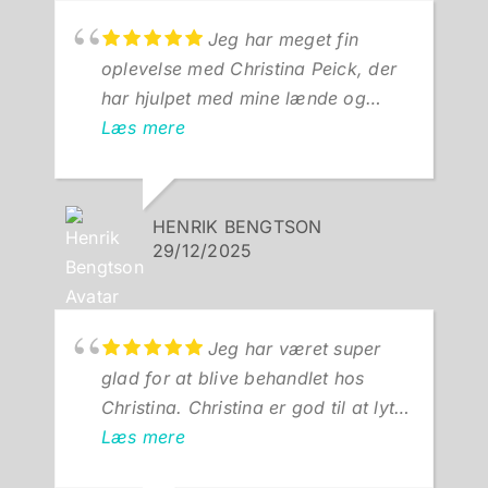
Jeg har meget fin
oplevelse med Christina Peick, der
har hjulpet med mine lænde og
rygsmerter. Hun kan helt klart
Læs mere
anbefales. Hilsen Henrik
HENRIK BENGTSON
29/12/2025
Jeg har været super
glad for at blive behandlet hos
Christina. Christina er god til at lytte
både til det sagte og usagte og
Læs mere
finde ind til de udfordringer, jeg er