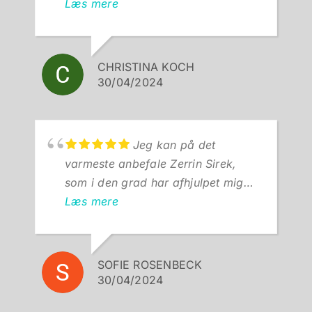
til et stressforløb. Kæmpe
Læs mere
anbefaling!
CHRISTINA KOCH
30/04/2024
Jeg kan på det
varmeste anbefale Zerrin Sirek,
som i den grad har afhjulpet mig
med følgerne af en hjernerystelse,
Læs mere
herunder store udfordringer med
nakke- og kæbespændinger. Zerrin
er super dygtig!
SOFIE ROSENBECK
30/04/2024