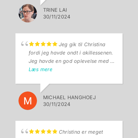
stor betydning for hurtige
anbefalinger.
TRINE LAI
fremskridt. Christina har været helt
30/11/2024
afgørende for, at min førlighed
relativt hurtigt er blevet god igen
efter en større hofteoperation. Jeg
kan varmt anbefale Christina.
Jeg gik til Christina
fordi jeg havde ondt i akillessenen.
Jeg havde en god oplevelse med at
gå til Christina Peick. Meget dygtig
Læs mere
og omhyggelig også i
forundersøgelsen.
MICHAEL HANGHOEJ
30/11/2024
Christina er meget