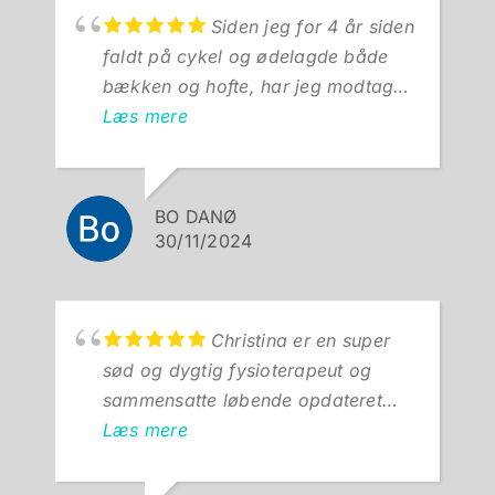
Siden jeg for 4 år siden
faldt på cykel og ødelagde både
bækken og hofte, har jeg modtaget
behandling fra mange forskellige
Læs mere
fysioterapeuter og jeg kan sige, at
Christina uden tvivl er den bedste
fysioterapeut jeg nogensinde har
BO DANØ
gået hos. Christina er virkelig god
30/11/2024
til at lytte sig ind til hvad de
primære problemstillinger er og så
foretage den rette behandling i
Christina er en super
forhold til dette. Samtidig lægger
sød og dygtig fysioterapeut og
Christina mærke til ting, jeg ikke
sammensatte løbende opdateret
selv har vært tilstrækkelig
genoptræningsprogram i
Læs mere
opmærksom på og hvor ændringer
forbindelse med min skulderskade.
af indgroede vaner så kan have
Hun har mine varmeste