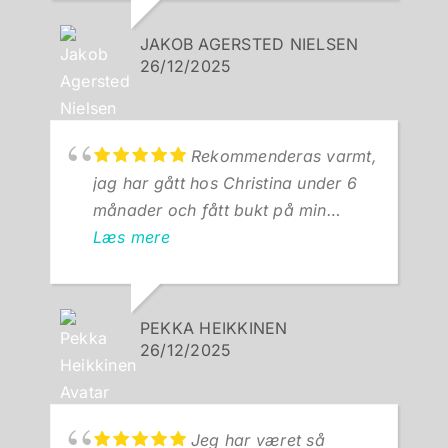
kommet med. Dertil gode øvelser,
som hurtigt får led til at arbejde og
JAKOB AGERSTED NIELSEN
smerter til at blive færre.
26/12/2025
Rekommenderas varmt,
jag har gått hos Christina under 6
månader och fått bukt på min
begynnande artros i knät.
Læs mere
PEKKA HEIKKINEN
26/12/2025
Jeg har været så