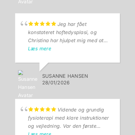
Jeg har fået
konstateret hoftedysplasi, og
Christina har hjulpet mig med at
blive smertefri, så jeg igen kan gå
Læs mere
og bevæge mig uden problemer.
Enkelte øvelser og behandling der
virker.
SUSANNE HANSEN
Kan kun anbefale Christina 🤩
28/01/2026
Vidende og grundig
fysioterapi med klare instruktioner
og vejledning. Var den første
behandler som sporede sig ind på,
Læs mere