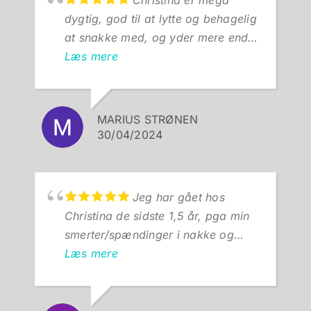
dygtig, god til at lytte og behagelig
at snakke med, og yder mere end
man kan forvente. Anbefales på det
Læs mere
varmeste!
Fik problemer med hofte og lænd
MARIUS STRØNEN
efter en belastningsskade opstået
30/04/2024
for 12 måneder siden. Havde
utallige behandlinger hos både
kiropraktor og osteopat som kun
Jeg har gået hos
hjalp med smertesymptomer og
Christina de sidste 1,5 år, pga min
ikke løste problemerne. Kom
smerter/spændinger i nakke og
tilfældigt over Christinas profil og
skuldre som kommer fra min
Læs mere
tænkte det skulle prøves. Det har
tourettes.
været den bedste beslutning og
Da jeg startede havde Christina
oplevelse. Fra behandling man
ikke før haft med denne slags