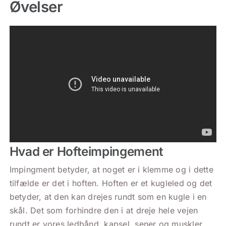
Øvelser
Blog
Kontakt
Venligst accepter marketing cookies for at
se videoen.
Accepter Cookies
Hvad er Hofteimpingement
Impingment betyder, at noget er i klemme og i dette
tilfælde er det i hoften. Hoften er et kugleled og det
betyder, at den kan drejes rundt som en kugle i en
skål. Det som forhindre den i at dreje hele vejen
rundt er vores ledbånd, kapsel, sener og muskler.