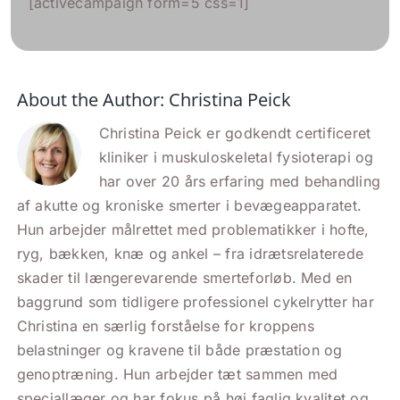
[activecampaign form=5 css=1]
About the Author:
Christina Peick
Christina Peick er godkendt certificeret
kliniker i muskuloskeletal fysioterapi og
har over 20 års erfaring med behandling
af akutte og kroniske smerter i bevægeapparatet.
Hun arbejder målrettet med problematikker i hofte,
ryg, bækken, knæ og ankel – fra idrætsrelaterede
skader til længerevarende smerteforløb. Med en
baggrund som tidligere professionel cykelrytter har
Christina en særlig forståelse for kroppens
belastninger og kravene til både præstation og
genoptræning. Hun arbejder tæt sammen med
speciallæger og har fokus på høj faglig kvalitet og