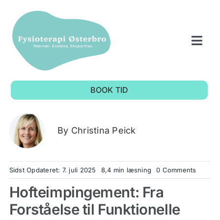
Skip
to
content
Togg
Navi
Forside
BOOK TID
Fysioterapi
By
Christina Peick
OM OS
Anmeldelser
on
Sidst Opdateret: 7. juli 2025
8,4 min læsning
0 Comments
Hoftei
Hofteimpingement: Fra
Priser
Forståelse til Funktionelle