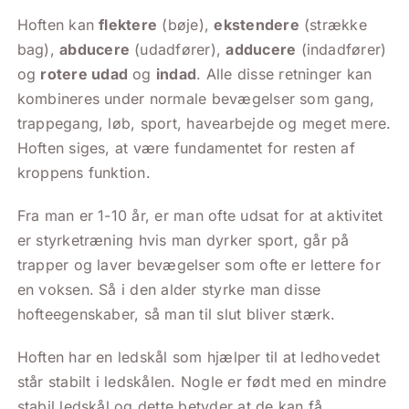
Hoften kan
flektere
(bøje),
ekstendere
(strække
bag),
abducere
(udadfører),
adducere
(indadfører)
og
rotere udad
og
indad
. Alle disse retninger kan
kombineres under normale bevægelser som gang,
trappegang, løb, sport, havearbejde og meget mere.
Hoften siges, at være fundamentet for resten af
kroppens funktion.
Fra man er 1-10 år, er man ofte udsat for at aktivitet
er styrketræning hvis man dyrker sport, går på
trapper og laver bevægelser som ofte er lettere for
en voksen. Så i den alder styrke man disse
hofteegenskaber, så man til slut bliver stærk.
Hoften har en ledskål som hjælper til at ledhovedet
står stabilt i ledskålen. Nogle er født med en mindre
stabil ledskål og dette betyder at de kan få