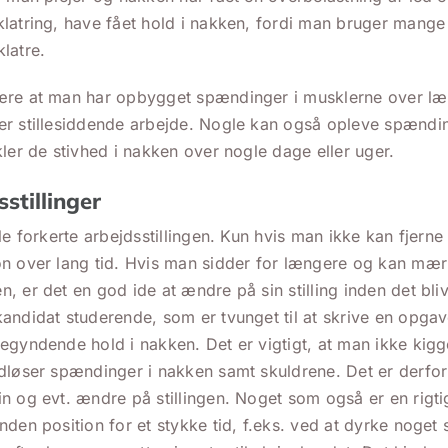
klatring, have fået hold i nakken, fordi man bruger mang
latre.
ære at man har opbygget spændinger i musklerne over læn
er stillesiddende arbejde. Nogle kan også opleve spændi
kler de stivhed i nakken over nogle dage eller uger.
stillinger
le forkerte arbejdsstillingen. Kun hvis man ikke kan fjerne s
on over lang tid. Hvis man sidder for længere og kan mær
, er det en god ide at ændre på sin stilling inden det bliv
andidat studerende, som er tvunget til at skrive en opga
egyndende hold i nakken. Det er vigtigt, at man ikke kig
dløser spændinger i nakken samt skuldrene. Det er derfor 
n og evt. ændre på stillingen. Noget som også er en rigtig
nden position for et stykke tid, f.eks. ved at dyrke noget