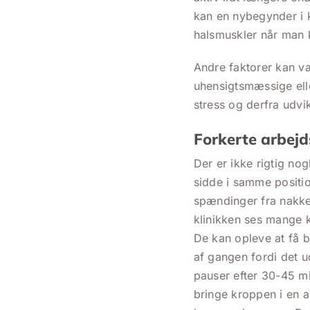
kan en nybegynder i 
halsmuskler når man k
Andre faktorer kan v
uhensigtsmæssige ell
stress og derfra udvi
Forkerte arbejds
Der er ikke rigtig nog
sidde i samme positi
spændinger fra nakken
klinikken ses mange k
De kan opleve at få b
af gangen fordi det u
pauser efter 30-45 mi
bringe kroppen i en a