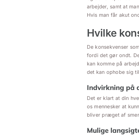
arbejder, samt at man
Hvis man får akut on
Hvilke kon
De konsekvenser som h
fordi det gør ondt. D
kan komme på arbejde
det kan ophobe sig t
Indvirkning på d
Det er klart at din hv
os mennesker at kunne
bliver præget af smer
Mulige langsig