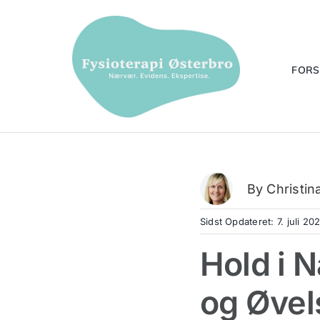
Skip
to
content
FORS
By
Christin
Sidst Opdateret: 7. juli 20
Hold i 
og Øvel