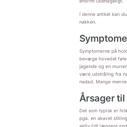
enormt ubehageligt.
I denne artikel kan d
nakken.
Symptomer
Symptomerne på hold i
bevæge hovedet føles
jagende og en murren
være udstråling fra n
nedad. Mange mennesk
Årsager til
Det som typisk er hi
pga. en akavet stilli
aktiv lidt længere en