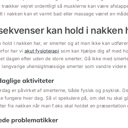
 trækker vejret ordentligt så musklerne kan være afslapp
dt i nakken kan et varmt bad eller massage været en måde
sekvenser kan hold i nakken
old i nakken har, er smerter og at man ikke kan udfører 
erfor har vi
akut fysioterapi
som kan hjælpe dig af med hol
t dagen efter uden de store smerter. Gå ikke med smerte
il langvarige uhensigtmæssige smerter som vandre videre 
aglige aktiviteter
erdag er påvirket af smerterne, både fysisk og psykisk. Det
 fungere hver dag. Så vi spekulere på, om det nu skal gå
ter fra nakken når man f.eks skal holdet en præsentation 
tede problematikker