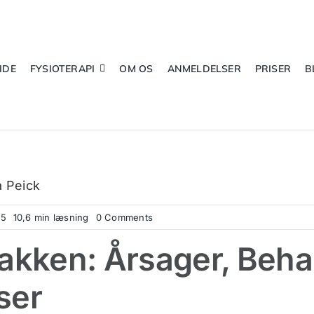
IDE
FYSIOTERAPI
OM OS
ANMELDELSER
PRISER
B
a Peick
on
25
10,6 min læsning
0 Comments
Hold
i
Nakken: Årsager, Beha
Nakken
ser