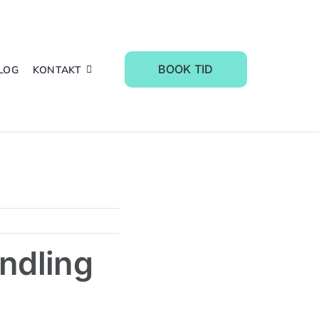
BOOK TID
LOG
KONTAKT
ndling