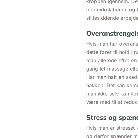
kroppen igennem. Dere
blodcirkulationen og
stillesiddende arbejde
Overanstrengels
Hvis man har overanst
dette fører til hold i
man allerede efter e
gang let massage eller
Har man haft en skade
nakken. Det kan komme
man ikke selv kan ko
være med til at redu
Stress og spæn
Hvis man er stresset 
og derfor spænder mu