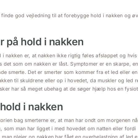
u finde god vejledning til at forebygge hold i nakken og ø
 på hold i nakken
 nakken er, at nakken ikke rigtig føles afslappet og hvis
 det som om nakken er låst. Symptomer er en skarpe, e
de smerte. Det er smerter som kommer fra et led eller en
akken til skuldrene eller op i hovedet, da muskler og led 
er har så meget ubehag at de søger hjælp hos en fysiot
 hold i nakken
storien bag smerterne er, at man har ondt om morgenen n
ng, som man har ligget i med hovedet om natten eller fordi
d man plejer og nakken har fået en overbelastning af led e