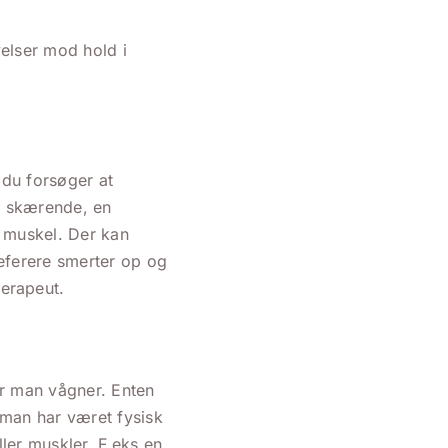
velser mod hold i
 du forsøger at
n skærende, en
 muskel. Der kan
referere smerter op og
erapeut.
år man vågner. Enten
 man har været fysisk
ller muskler. F.eks en