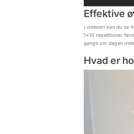
Effektive ø
I videoen kan du se h
1×10 repetitioner før
gange om dagen indet
Hvad er ho