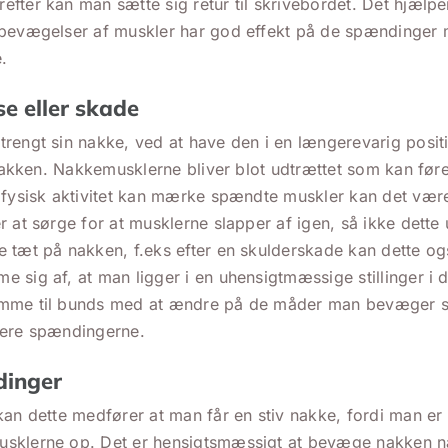
fter kan man sætte sig retur til skrivebordet. Det hjælpe
 bevægelser af muskler har god effekt på de spændinger
.
e eller skade
rengt sin nakke, ved at have den i en længerevarig positio
 nakken. Nakkemusklerne bliver blot udtrættet som kan fører
n fysisk aktivitet kan mærke spændte muskler kan det vær
 at sørge for at musklerne slapper af igen, så ikke dette ud
 tæt på nakken, f.eks efter en skulderskade kan dette også
 sig af, at man ligger i en uhensigtmæssige stillinger i 
mme til bunds med at ændre på de måder man bevæger sig
cere spændingerne.
dinger
kan dette medfører at man får en stiv nakke, fordi man er
sklerne op. Det er hensigtsmæssigt at bevæge nakken n