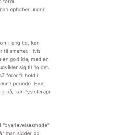
r fordi
 man ophober under
n i lang tid, kan
 til smerter. Hvis
e en god ide, med en
vikler sig til holdet.
 fører til hold i
denne periode. Hvis
 på, kan fysioterapi
 i “overlevelsesmode”
år man sidder og